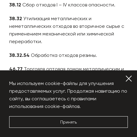
38.12
Сбор отходов I – IV классов опасности.
38.32
Утилизация металлических и
неметаллических отходов во вторичное сырье с
применением механической или химической
переработки.
38.32.54
Обработка отходов резины.
46.77
Торговля оптовая ломом металлическим и
неметаллическими отходами.
Мы используем cookie-файлы для улучшения
Если вы заботитесь о том, как сделать работу
предоставляемых услуг. Продолжая навигацию по
вашего предприятия наиболее выгодной, то вы
сайту, вы соглашаетесь с правилами
должны выбрать оптимальную систему
использования cookie-файлов.
налогообложения. При оборотах не
превышающих 150 млн в год, предпочтительней
Принять
выбирать систему налогообложения УСН –
упрощенная система налогообложения, ставка 6