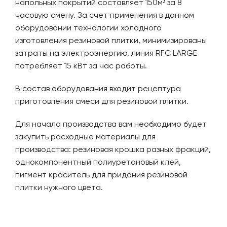
напольных покрытий составляет 150м² за 8
Температура камеры
80 °
часовую смену. За счет применения в данном
Пульт управления температурой
1 шт
оборудовании технологии холодного
изготовления резиновой плитки, минимизированы
Среднее энергопотребление
15 кВ
затраты на электроэнергию, линия RFC LARGE
Весы
4 шт
потребляет 15 кВт за час работы.
Требуемая производственная площадь
150 м
В состав оборудования входит рецептура
Стол для раскладки
6 шт
приготовления смеси для резиновой плитки.
Складская площадь
150 м
Технологический паспорт
1 шт
Для начала производства вам необходимо будет
закупить расходные материалы для
Персонал
6 че
производства: резиновая крошка разных фракций,
Технология и рецептура
1 шт
однокомпонентный полиуретановый клей,
пигмент краситель для придания резиновой
Инструмент для монтажа и работы
1 ком
плитки нужного цвета.