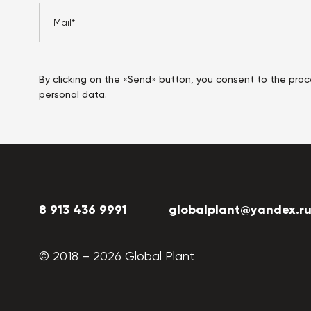
By clicking on the «Send» button, you consent to the proc
personal data.
8 913 436 9991
globalplant@yandex.r
© 2018 –
2026
Global Plant