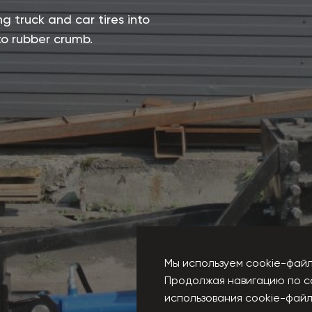
g truck and car tires into
to rubber crumb.
Мы используем cookie-файл
Продолжая навигацию по с
использования cookie-файл