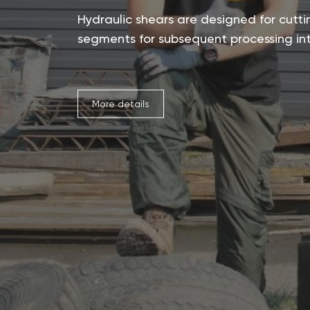
Hydraulic shears are designed for cuttin
segments for subsequent processing in
More details