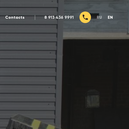
Contacts
8 913 436 9991
RU
EN