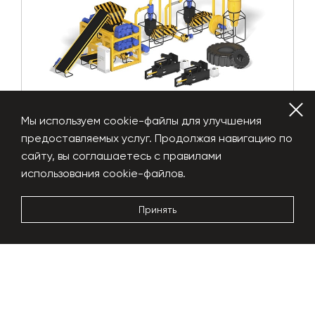
Мы используем cookie-файлы для улучшения
предоставляемых услуг. Продолжая навигацию по
сайту, вы соглашаетесь с правилами
Auto Tire Recycling 3700
использования cookie-файлов.
Производительность по выходу
3000 кг/час
Принять
Энергопотребление
400 - 440 кВт
Габариты
25х12х4.5 м
Подробнее