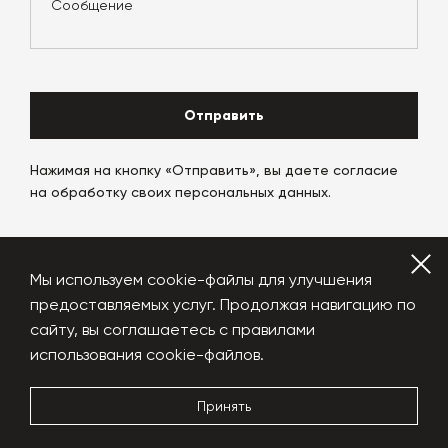
Отправить
Нажимая на кнопку «Отправить», вы даете согласие
на обработку своих персональных данных.
Мы используем cookie-файлы для улучшения
8 913 436 9991
предоставляемых услуг. Продолжая навигацию по
сайту, вы соглашаетесь с правилами
globalplant@yandex.ru
использования cookie-файлов.
YouTube
Vkontakte
Принять