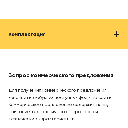
Электрическая мощность (необходимая)
200 
Комплектация
Средний уровень электропотребления
140-1
Производительность линии на входе
до 75
Наименование
Кол-
Производительность линии на выходе (средняя)
500 —
Запрос коммерческого предложения
мм)
Шредер для дробления резины
1
Для получения коммерческого предложения,
Выход текстильного корда
до 12
заполните любую из доступных форм на сайте.
Коммерческое предложение содержит
цены,
Оборудование для извлечения бортовых колец
1
описание технологического процесса и
Выход металлического корда
до 15
технические характеристики.
Гильотина для резки автошин
1