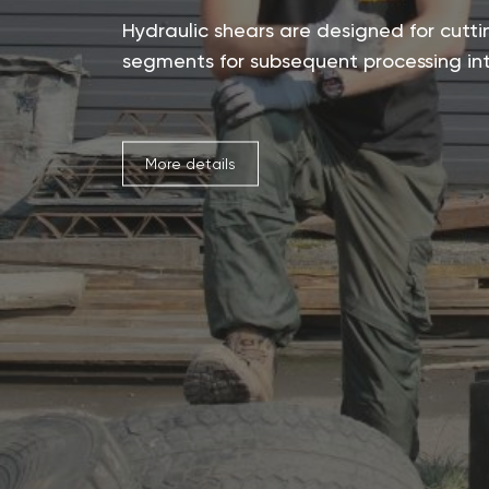
Hydraulic shears are designed for cuttin
segments for subsequent processing in
More details