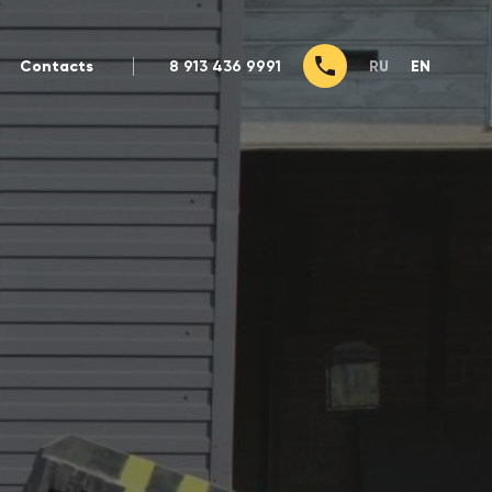
Contacts
8 913 436 9991
RU
EN