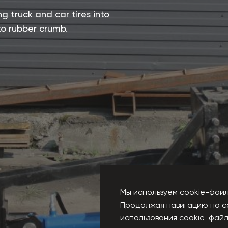
g truck and car tires into
to rubber crumb.
Мы используем cookie-файл
Продолжая навигацию по с
использования cookie-файл