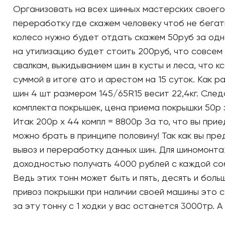
Организовать на всех шинных мастерских своего
переработку где скажем человеку чтоб не бегат
колесо нужно будет отдать скажем 50руб за одн
на утилизацию будет стоить 200руб, что совсем 
свалкам, выкидыванием шин в кусты и леса, что 
суммой в итоге ато и арестом на 15 суток. Как 
шин 4 шт размером 145/65R15 весит 22,4кг. Следо
комплекта покрышек, цена приема покрышки 50р 
Итак 200р х 44 компл = 8800р За то, что вы при
можно брать в принципе половину! Так как вы пр
вывоз и переработку данных шин. Для шиномонта
доходностью получать 4000 рублей с каждой со
Ведь этих тонн может быть и пять, десять и боль
привоз покрышки при наличии своей машины это с
за эту тонну с 1 ходки у вас останется 3000тр. А