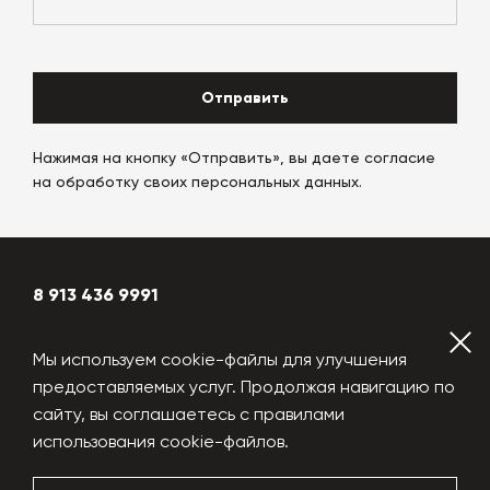
Отправить
Нажимая на кнопку «Отправить», вы даете согласие
на обработку своих персональных данных.
8 913 436 9991
globalplant@yandex.ru
Мы используем cookie-файлы для улучшения
предоставляемых услуг. Продолжая навигацию по
сайту, вы соглашаетесь с правилами
YouTube
Vkontakte
использования cookie-файлов.