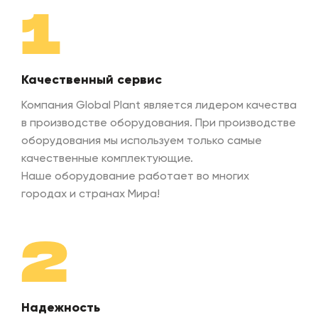
Макс.диаметр перерабатываемых шин
до 2
1
Габариты установки
2800
Качественный сервис
Объем масленого бака
120 
Компания Global Plant является лидером качества
в производстве оборудования. При производстве
Количество ножей
2 шт
оборудования мы используем только самые
качественные комплектующие.
Наше оборудование работает во многих
Высота рабочего стола
830 
городах и странах Мира!
Размеры стола для укладки колес
610х
2
Длинна ножей
670 
коль
Надежность