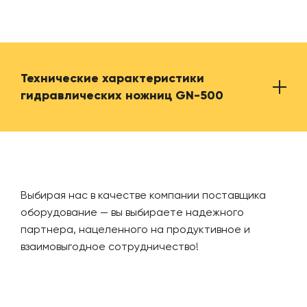
Технические характеристики
гидравлических ножниц GN-500
Производительность
1000 
Выбирая нас в качестве компании поставщика
оборудование — вы выбираете надежного
Установленная мощность
15 кВ
партнера, нацеленного на продуктивное и
взаимовыгодное сотрудничество!
Количество оборотов двигателя
1500