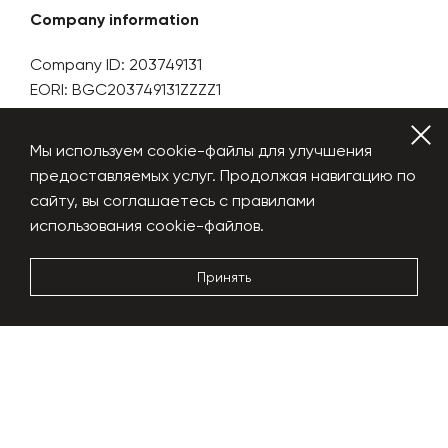
Company information
Company ID: 203749131
EORI: BGC203749131ZZZZ1
Bulgaria. Sofia1404
blv.Bulgaria. bld.64
Мы используем cookie-файлы для улучшения
предоставляемых услуг. Продолжая навигацию по
сайту, вы соглашаетесь с правилами
использования cookie-файлов.
Contact
+359 879 333 496 WhatsApp
Принять
globalplant.eu@gmail.com
Official Representative in Lebanon,
Middle East and Africa