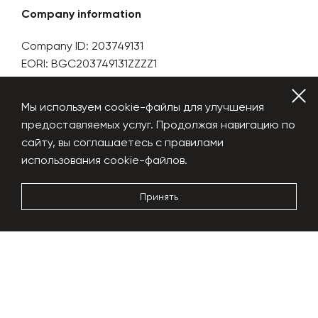
Company information
Company ID: 203749131
EORI: BGC203749131ZZZZ1
Bulgaria. Sofia1404
blv.Bulgaria. bld.64
Мы используем cookie-файлы для улучшения
предоставляемых услуг. Продолжая навигацию по
сайту, вы соглашаетесь с правилами
использования cookie-файлов.
Contact
+359 879 333 496 WhatsApp
Принять
globalplant.eu@gmail.com
Official Representative in Lebanon,
Middle East and Africa