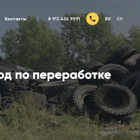
Контакты
8 913 436 9991
RU
EN
од по переработке