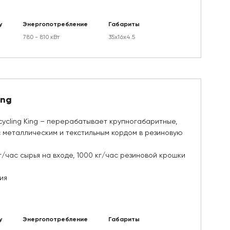
у
Энергопотребление
Габариты
780 - 810 кВт
35х16х4.5
ing
cycling King – перерабатывает крупногабаритные,
с металлическим и текстильным кордом в резиновую
г/час сырья на входе, 1000 кг/час резиновой крошки
ия
у
Энергопотребление
Габариты