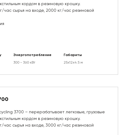
кстильным кордом в резиновую крошку.
г/час сырья на входе, 2000 кг/час резиновой
ия
у
Энергопотребление
Габариты
300 - 360 кВт
25х12х4.5 м
700
ycling 3700 – перерабатывает легковые, грузовые
кстильным кордом в резиновую крошку.
г/час сырья на входе, 3000 кг/час резиновой