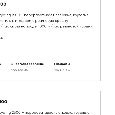
500
ycling 1500 – перерабатывает легковые, грузовые
кстильным кордом в резиновую крошку.
г/час сырья на входе, 1000 кг/час резиновой крошки
ия
у
Энергопотребление
Габариты
160-200 кВт
20х9х4.5 м
500
cycling 2500 – перерабатывает легковые, грузовые