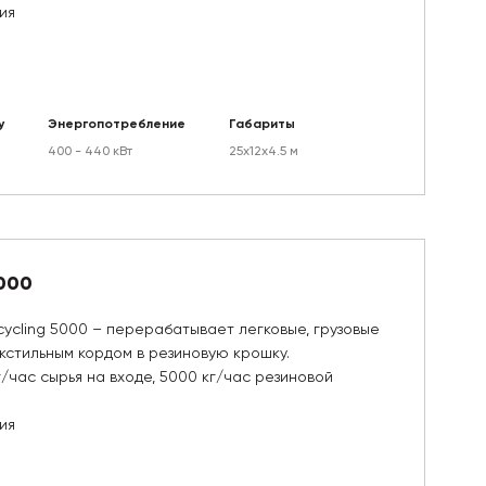
ия
у
Энергопотребление
Габариты
400 - 440 кВт
25х12х4.5 м
5000
cycling 5000 – перерабатывает легковые, грузовые
кстильным кордом в резиновую крошку.
г/час сырья на входе, 5000 кг/час резиновой
ия