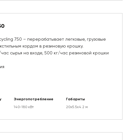
50
ycling 750 – перерабатывает легковые, грузовые
кстильным кордом в резиновую крошку.
/час сырья на входе, 500 кг/час резиновой крошки
ия
у
Энергопотребление
Габариты
140-180 кВт
20х5.5х4.2 м