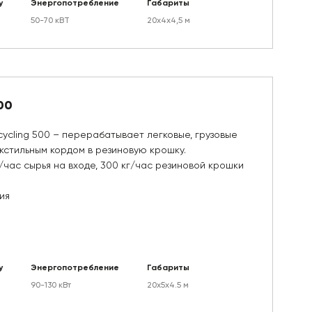
у
Энергопотребление
Габариты
50-70 кВТ
20х4х4,5 м
00
ycling 500 – перерабатывает легковые, грузовые
кстильным кордом в резиновую крошку.
/час сырья на входе, 300 кг/час резиновой крошки
ия
у
Энергопотребление
Габариты
90-130 кВт
20х5х4.5 м