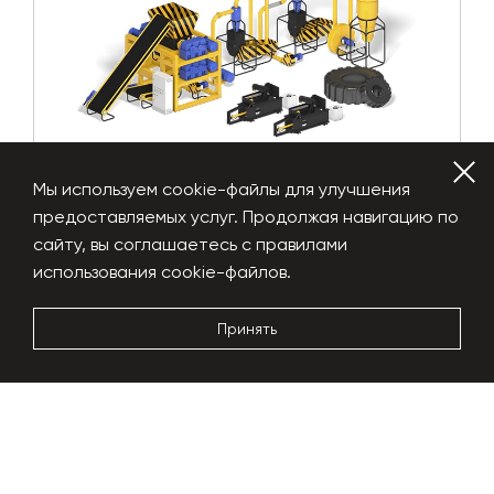
Мы используем cookie-файлы для улучшения
предоставляемых услуг. Продолжая навигацию по
сайту, вы соглашаетесь с правилами
Auto Tire Recycling 3700
использования cookie-файлов.
Производительность по выходу
3000 кг/час
Принять
Энергопотребление
400 - 440 кВт
Габариты
25х12х4.5 м
Подробнее