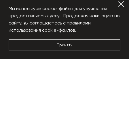
Мы используем cookie-файлы для улучшения
предоставляемых услуг. Продолжая навигацию по
сайту, вы соглашаетесь с правилами
использования cookie-файлов.
Принять
4 – 5 mm
Фракция
4-5 мм
Фасовка
Мешки 25 кг
Цена
40000 руб/тонна