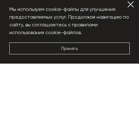
Мы используем cookie-файлы для улучшения
предоставляемых услуг. Продолжая навигацию по
сайту, вы соглашаетесь с правилами
использования cookie-файлов.
Принять
4 – 5 mm
Фракция
4-5 мм
Фасовка
Мешки 25 кг
Цена
40000 руб/тонна